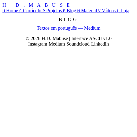
H . D . M A B U S E
Home
Currículo
Projetos
Blog
Material
Vídeos
Loja
H
C
P
B
M
V
L
BLOG
Textos em português — Medium
© 2026 H.D. Mabuse | Interface ASCII v1.0
Instagram
·
Medium
·
Soundcloud
·
LinkedIn